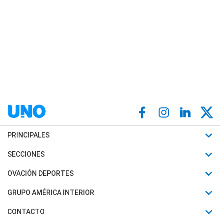
PRINCIPALES
Últimas Noticias
SECCIONES
Política
Horóscopo
OVACIÓN DEPORTES
Sociedad
Motores
Fútbol
GRUPO AMÉRICA INTERIOR
Policiales
Recetas
Mundial
Canal 7 en Vivo
CONTACTO
Judiciales