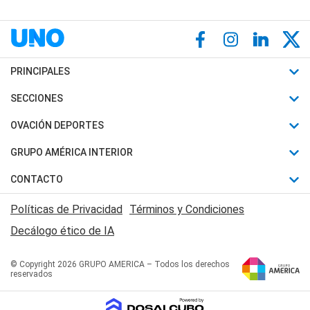
PRINCIPALES
Últimas Noticias
SECCIONES
Política
Horóscopo
OVACIÓN DEPORTES
Sociedad
Motores
Fútbol
GRUPO AMÉRICA INTERIOR
Policiales
Recetas
Mundial
Canal 7 en Vivo
CONTACTO
Judiciales
Trucos caseros
Automovilismo
Radio Nihuil
Acerca de Nosotros
Economia
Políticas de Privacidad
Términos y Condiciones
Series y Películas
Rugby
FM UNA
Contactanos
Decálogo ético de IA
Edictos y Solicitadas
Tenis
Radio Brava
Newsletter
Básquet
© Copyright 2026 GRUPO AMERICA – Todos los derechos
San Juan 8
reservados
Boxeo
Fuera de Juego