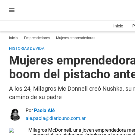
Inicio
P
Inicio
Emprendedores
Mujeres emprendedoras
HISTORIAS DE VIDA
Mujeres emprendedoras
boom del pistacho ant
A los 24, Milagros Mc Donnell creó Nushka, su m
camino de su padre
Por
Paola Alé
ale.paola@diariouno.com.ar