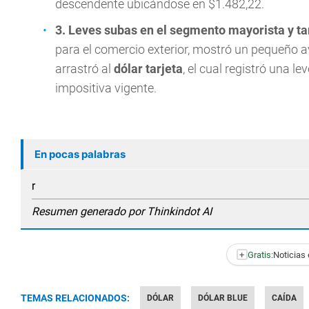
descendente ubicándose en $1.482,22.
3. Leves subas en el segmento mayorista y ta
para el comercio exterior, mostró un pequeño a
arrastró al
dólar tarjeta
, el cual registró una le
impositiva vigente.
En pocas palabras
r
Resumen generado por Thinkindot AI
+
Gratis:
Noticias 
TEMAS RELACIONADOS:
DÓLAR
DÓLAR BLUE
CAÍDA