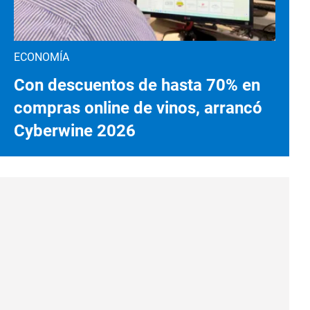
ECONOMÍA
Con descuentos de hasta 70% en
compras online de vinos, arrancó
Cyberwine 2026