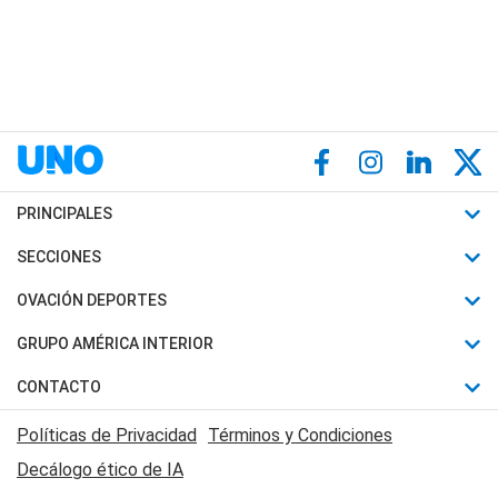
PRINCIPALES
Últimas Noticias
SECCIONES
Política
Horóscopo
OVACIÓN DEPORTES
Sociedad
Motores
Fútbol
GRUPO AMÉRICA INTERIOR
Policiales
Recetas
Mundial
Canal 7 en Vivo
CONTACTO
Judiciales
Trucos caseros
Automovilismo
Radio Nihuil
Acerca de Nosotros
Economia
Políticas de Privacidad
Términos y Condiciones
Series y Películas
Rugby
FM UNA
Contactanos
Decálogo ético de IA
Edictos y Solicitadas
Tenis
Radio Brava