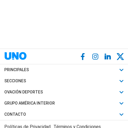
PRINCIPALES
Últimas Noticias
SECCIONES
Política
Horóscopo
OVACIÓN DEPORTES
Sociedad
Motores
Fútbol
GRUPO AMÉRICA INTERIOR
Policiales
Recetas
Mundial
Canal 7 en Vivo
CONTACTO
Judiciales
Trucos caseros
Automovilismo
Radio Nihuil
Acerca de Nosotros
Economia
Políticas de Privacidad
Términos y Condiciones