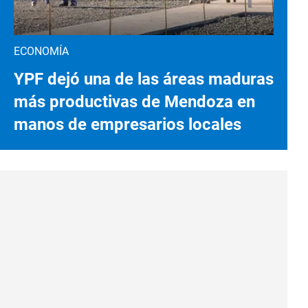
ECONOMÍA
YPF dejó una de las áreas maduras
más productivas de Mendoza en
manos de empresarios locales