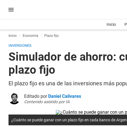
Inicio
P
Inicio
Economía
Plazo fijo
INVERSIONES
Simulador de ahorro: 
plazo fijo
El plazo fijo es una de las inversiones más pop
Editado por
Daniel Calivares
Contenido asistido por IA
¿Cuánto se puede ganar con un plazo fijo en cada banco de Argen