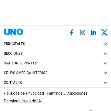
PRINCIPALES
Últimas Noticias
SECCIONES
Política
Horóscopo
OVACIÓN DEPORTES
Sociedad
Motores
Fútbol
GRUPO AMÉRICA INTERIOR
Policiales
Recetas
Mundial
Canal 7 en Vivo
CONTACTO
Judiciales
Trucos caseros
Automovilismo
Radio Nihuil
Acerca de Nosotros
Economia
Políticas de Privacidad
Términos y Condiciones
Series y Películas
Rugby
FM UNA
Contactanos
Decálogo ético de IA
Edictos y Solicitadas
Tenis
Radio Brava
Newsletter