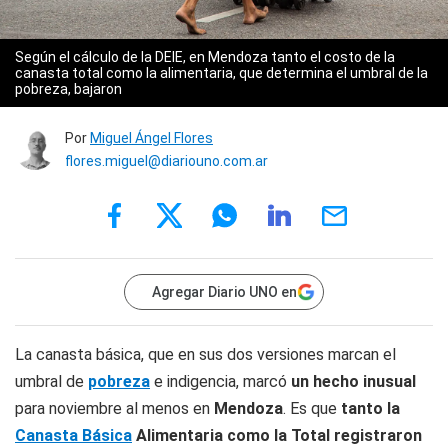
Según el cálculo de la DEIE, en Mendoza tanto el costo de la
canasta total como la alimentaria, que determina el umbral de la
pobreza, bajaron
Por
Miguel Ángel Flores
flores.miguel@diariouno.com.ar
Agregar Diario UNO en
La canasta básica, que en sus dos versiones marcan el
umbral de
pobreza
e indigencia, marcó
un hecho inusual
para noviembre al menos en
Mendoza
. Es que
tanto la
Canasta Básica
Alimentaria como la Total registraron