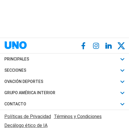
PRINCIPALES
Últimas Noticias
SECCIONES
Política
Horóscopo
OVACIÓN DEPORTES
Sociedad
Motores
Fútbol
GRUPO AMÉRICA INTERIOR
Policiales
Recetas
Mundial
Canal 7 en Vivo
CONTACTO
Judiciales
Trucos caseros
Automovilismo
Radio Nihuil
Acerca de Nosotros
Economia
Políticas de Privacidad
Términos y Condiciones
Series y Películas
Rugby
FM UNA
Contactanos
Decálogo ético de IA
Edictos y Solicitadas