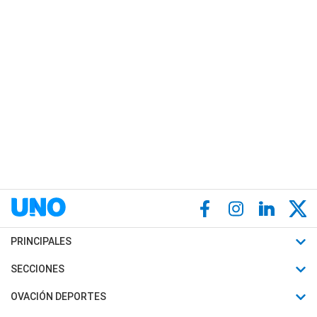
PRINCIPALES
Últimas Noticias
SECCIONES
Política
Horóscopo
OVACIÓN DEPORTES
Sociedad