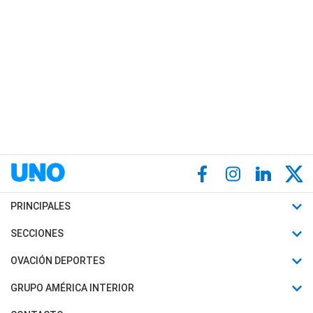
PRINCIPALES
Últimas Noticias
SECCIONES
Política
Horóscopo
OVACIÓN DEPORTES
Sociedad
Motores
Fútbol
GRUPO AMÉRICA INTERIOR
Policiales
Recetas
Mundial