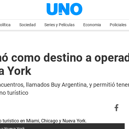
olítica
Sociedad
Series y Películas
Economia
Policiales
 como destino a operado
a York
ncuentros, llamados Buy Argentina, y permitió tene
o turístico
 y Nueva York.