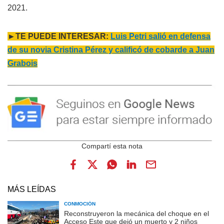
2021.
►TE PUEDE INTERESAR:
Luis Petri salió en defensa
de su novia Cristina Pérez y calificó de cobarde a Juan
Grabois
MÁS LEÍDAS
CONMOCIÓN
Reconstruyeron la mecánica del choque en el
Acceso Este que dejó un muerto y 2 niños