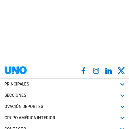
PRINCIPALES
Últimas Noticias
SECCIONES
Política
Horóscopo
OVACIÓN DEPORTES
Sociedad
Motores
Fútbol
GRUPO AMÉRICA INTERIOR
Policiales
Recetas
Mundial
Canal 7 en Vivo