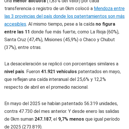
Una
menor alícuota
(1,83% del valor) por cada
transferencia o registro de un 0km colocó a
Mendoza entre
las 3 provincias del país donde los patentamientos son más
accesibles
. Al mismo tiempo, pese a la caída
no figura
entre las 11
donde fue más fuerte, como La Rioja (60%),
Santa Cruz (47,4%), Misiones (45,9%) o Chaco y Chubut
(37%), entre otras.
La desaceleración se replicó con porcentajes similares a
nivel país
. Fueron
41.921 vehículos
patentados en mayo,
que reflejan una caída interanual del 25,6% y 12,2%
respecto de abril en el promedio nacional.
En mayo del 2025 se habían patentado 56.319 unidades,
contra 47.730 del mes anterior. Y desde enero las salidas
de 0km suman
247.187
, el
9,7% menos
que igual período
de 2025 (273.819).