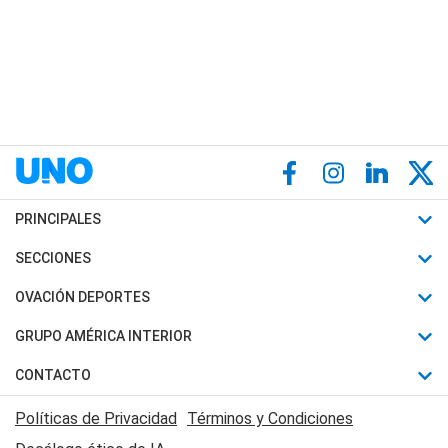
PRINCIPALES
Últimas Noticias
SECCIONES
Política
Horóscopo
OVACIÓN DEPORTES
Sociedad
Motores
Fútbol
GRUPO AMÉRICA INTERIOR
Policiales
Recetas
Mundial
Canal 7 en Vivo
CONTACTO
Judiciales
Trucos caseros
Automovilismo
Radio Nihuil
Acerca de Nosotros
Economia
Políticas de Privacidad
Términos y Condiciones
Series y Películas
Rugby
FM UNA
Contactanos