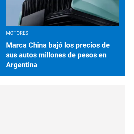
MOTORES
Marca China bajó los precios de
sus autos millones de pesos en
Argentina