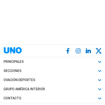
PRINCIPALES
Últimas Noticias
SECCIONES
Política
Horóscopo
OVACIÓN DEPORTES
Sociedad
Motores
Fútbol
GRUPO AMÉRICA INTERIOR
Policiales
Recetas
Mundial
Canal 7 en Vivo
CONTACTO
Judiciales
Trucos caseros
Automovilismo