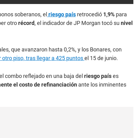
bonos soberanos, el
riesgo país
retrocedió
1,9%
para
per otro
récord
, el indicador de JP Morgan tocó su
nivel
ales, que avanzaron hasta 0,2%, y los Bonares, con
r otro piso, tras llegar a 425 puntos
el 15 de junio.
 el combo reflejado en una baja del
riesgo país
es
mente el costo de refinanciación
ante los inminentes