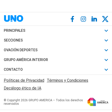
PRINCIPALES
Últimas Noticias
SECCIONES
Política
Horóscopo
OVACIÓN DEPORTES
Sociedad
Motores
Fútbol
GRUPO AMÉRICA INTERIOR
Policiales
Recetas
Mundial
Canal 7 en Vivo
CONTACTO
Judiciales
Trucos caseros
Automovilismo
Radio Nihuil
Acerca de Nosotros
Economia
Políticas de Privacidad
Términos y Condiciones
Series y Películas
Rugby
FM UNA
Contactanos
Decálogo ético de IA
Edictos y Solicitadas
Tenis
Radio Brava
Newsletter
Básquet
© Copyright 2026 GRUPO AMERICA – Todos los derechos
San Juan 8
reservados
Boxeo