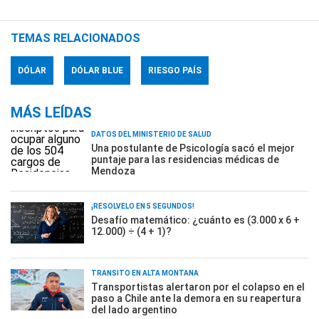
TEMAS RELACIONADOS
DÓLAR
DÓLAR BLUE
RIESGO PAÍS
MÁS LEÍDAS
DATOS DEL MINISTERIO DE SALUD
Una postulante de Psicología sacó el mejor
puntaje para las residencias médicas de
Mendoza
¡RESOLVELO EN 5 SEGUNDOS!
Desafío matemático: ¿cuánto es (3.000 x 6 +
12.000) ÷ (4 + 1)?
TRÁNSITO EN ALTA MONTAÑA
Transportistas alertaron por el colapso en el
paso a Chile ante la demora en su reapertura
del lado argentino