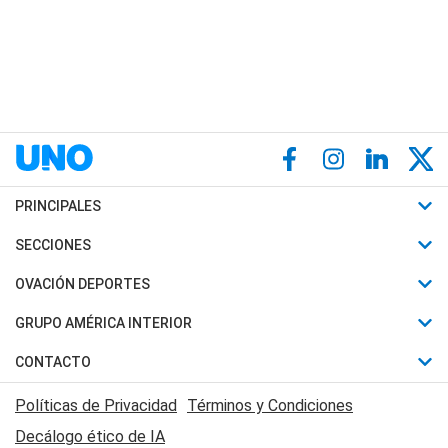
PRINCIPALES
Últimas Noticias
SECCIONES
Política
Horóscopo
OVACIÓN DEPORTES
Sociedad
Motores
Fútbol
GRUPO AMÉRICA INTERIOR
Policiales
Recetas
Mundial
Canal 7 en Vivo
CONTACTO
Judiciales
Trucos caseros
Automovilismo
Radio Nihuil
Acerca de Nosotros
Economia
Políticas de Privacidad
Términos y Condiciones
Series y Películas
Rugby
FM UNA
Contactanos
Decálogo ético de IA
Edictos y Solicitadas