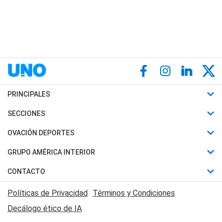
PRINCIPALES
Últimas Noticias
SECCIONES
Política
Horóscopo
OVACIÓN DEPORTES
Sociedad
Motores
Fútbol
GRUPO AMÉRICA INTERIOR
Policiales
Recetas
Mundial
Canal 7 en Vivo
CONTACTO
Judiciales
Trucos caseros
Automovilismo
Radio Nihuil
Acerca de Nosotros
Economia
Políticas de Privacidad
Términos y Condiciones
Series y Películas
Rugby
FM UNA
Contactanos
Decálogo ético de IA
Edictos y Solicitadas
Tenis
Radio Brava
Newsletter