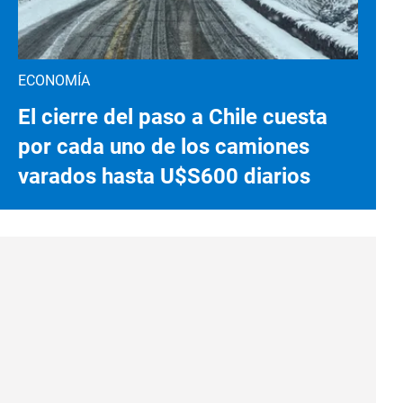
ECONOMÍA
El cierre del paso a Chile cuesta
por cada uno de los camiones
varados hasta U$S600 diarios