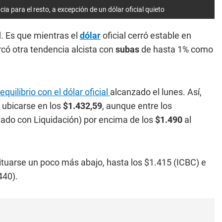
ia para el resto, a excepción de un dólar oficial quieto
. Es que mientras el
dólar
oficial cerró estable en
rcó otra tendencia alcista con
subas
de hasta 1% como
equilibrio con el dólar oficial
alcanzado el lunes. Así,
 ubicarse en los
$1.432,59
, aunque entre los
ado con Liquidación) por encima de los
$1.490
al
 a situarse un poco más abajo, hasta los $1.415 (ICBC) e
440).