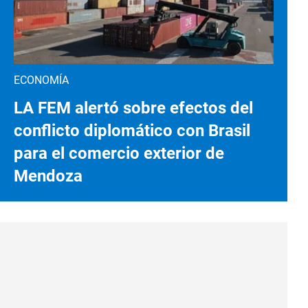
ECONOMÍA
LA FEM alertó sobre efectos del
conflicto diplomático con Brasil
para el comercio exterior de
Mendoza