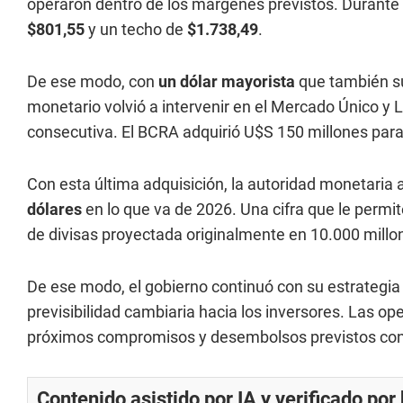
operaron dentro de los márgenes previstos. Durante t
$801,55
y un techo de
$1.738,49
.
De ese modo, con
un dólar mayorista
que también su
monetario volvió a intervenir en el Mercado Único 
consecutiva. El BCRA adquirió U$S 150 millones para
Con esta última adquisición, la autoridad monetari
dólares
en lo que va de 2026. Una cifra que le perm
de divisas proyectada originalmente en 10.000 millo
De ese modo, el gobierno continuó con su estrategia
previsibilidad cambiaria hacia los inversores. Las o
próximos compromisos y desembolsos previstos con
Contenido asistido por IA y verificado po