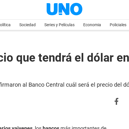
olítica
Sociedad
Series y Películas
Economia
Policiales
cio que tendrá el dólar e
rmaron al Banco Central cuál será el precio del dó
arios vaivenes
, los
bancos
más importantes de