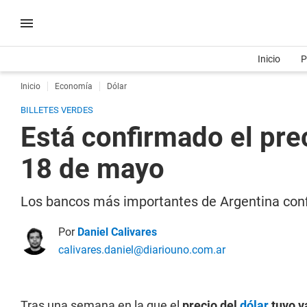
Inicio
P
Inicio
Economía
Dólar
BILLETES VERDES
Está confirmado el pre
18 de mayo
Los bancos más importantes de Argentina confi
Por
Daniel Calivares
calivares.daniel@diariouno.com.ar
Tras una semana en la que el
precio del
dólar
tuvo v