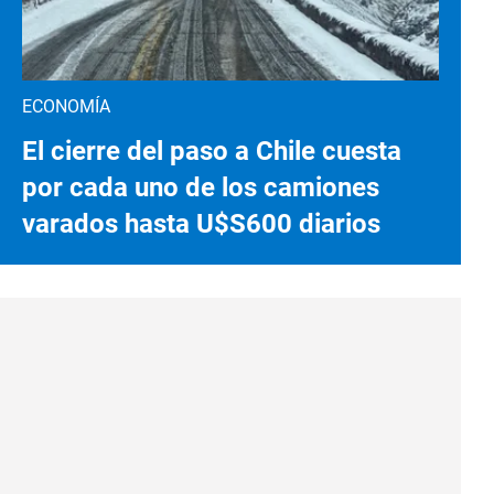
ECONOMÍA
El cierre del paso a Chile cuesta
por cada uno de los camiones
varados hasta U$S600 diarios