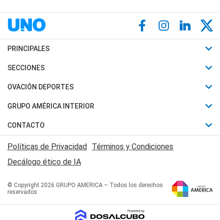
PRINCIPALES
Últimas Noticias
SECCIONES
Política
Horóscopo
OVACIÓN DEPORTES
Sociedad
Motores
Fútbol
GRUPO AMÉRICA INTERIOR
Policiales
Recetas
Mundial
Canal 7 en Vivo
CONTACTO
Judiciales
Trucos caseros
Automovilismo
Radio Nihuil
Acerca de Nosotros
Economia
Políticas de Privacidad
Términos y Condiciones
Series y Películas
Rugby
FM UNA
Contactanos
Decálogo ético de IA
Edictos y Solicitadas
Tenis
Radio Brava
Newsletter
Básquet
© Copyright 2026 GRUPO AMERICA – Todos los derechos
San Juan 8
reservados
Boxeo
Fuera de Juego