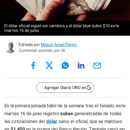
El dólar oficial siguió sin cambios y el dólar blue subió $10 este
martes 16 de junio.
Editado por
Miguel Ángel Flores
Contenido asistido por IA
Agregar Diario UNO en
En la primera jornada hábil de la semana tras el feriado, este
martes 16 de junio registró
subas
generalizadas de todas
las cotizaciones del
dólar
salvo el oficial, que se mantuvo
en
$1.450
en la pizarra del Banco Nación. También cerró sin