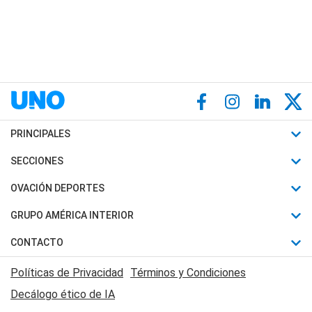
PRINCIPALES
Últimas Noticias
SECCIONES
Política
Horóscopo
OVACIÓN DEPORTES
Sociedad
Motores
Fútbol
GRUPO AMÉRICA INTERIOR
Policiales
Recetas
Mundial
Canal 7 en Vivo
CONTACTO
Judiciales
Trucos caseros
Automovilismo
Radio Nihuil
Acerca de Nosotros
Economia
Políticas de Privacidad
Términos y Condiciones
Series y Películas
Rugby
FM UNA
Contactanos
Decálogo ético de IA
Edictos y Solicitadas
Tenis
Radio Brava