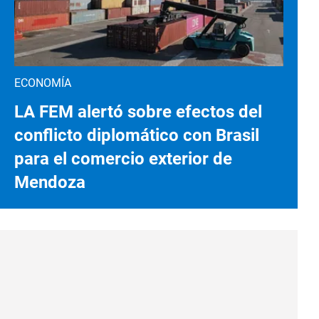
ECONOMÍA
LA FEM alertó sobre efectos del
conflicto diplomático con Brasil
para el comercio exterior de
Mendoza