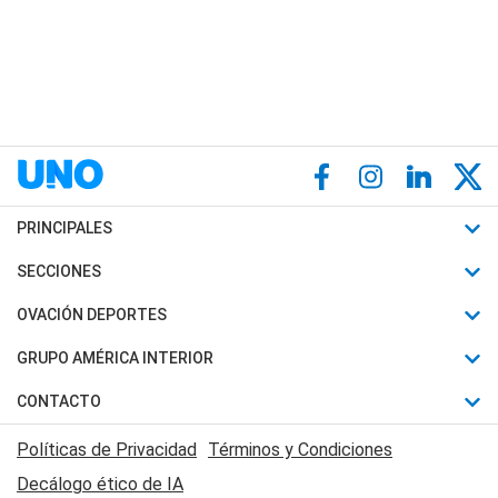
PRINCIPALES
Últimas Noticias
SECCIONES
Política
Horóscopo
OVACIÓN DEPORTES
Sociedad
Motores
Fútbol
GRUPO AMÉRICA INTERIOR
Policiales
Recetas
Mundial
Canal 7 en Vivo
CONTACTO
Judiciales
Trucos caseros
Automovilismo
Radio Nihuil
Acerca de Nosotros
Economia
Políticas de Privacidad
Términos y Condiciones
Series y Películas
Rugby
FM UNA
Contactanos
Decálogo ético de IA
Edictos y Solicitadas