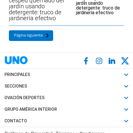
césped quemado del
jardín usando
detergente: truco de
jardinería efectivo
Página siguiente
PRINCIPALES
Últimas Noticias
SECCIONES
Política
Horóscopo
OVACIÓN DEPORTES
Sociedad
Motores
Fútbol
GRUPO AMÉRICA INTERIOR
Policiales
Recetas
Mundial
Canal 7 en Vivo
CONTACTO
Judiciales
Trucos caseros
Automovilismo
Radio Nihuil
Acerca de Nosotros