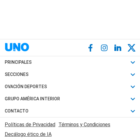
PRINCIPALES
Últimas Noticias
SECCIONES
Política
Horóscopo
OVACIÓN DEPORTES
Sociedad
Motores
Fútbol
GRUPO AMÉRICA INTERIOR
Policiales
Recetas
Mundial
Canal 7 en Vivo
CONTACTO
Judiciales
Trucos caseros
Automovilismo
Radio Nihuil
Acerca de Nosotros
Economia
Políticas de Privacidad
Términos y Condiciones
Series y Películas
Rugby
FM UNA
Contactanos
Decálogo ético de IA
Edictos y Solicitadas
Tenis