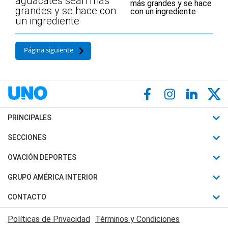
aguacates sean más
grandes y se hace con
un ingrediente
Página siguiente
PRINCIPALES
Últimas Noticias
SECCIONES
Política
Horóscopo
OVACIÓN DEPORTES
Sociedad
Motores
Fútbol
GRUPO AMÉRICA INTERIOR
Policiales
Recetas
Mundial
Canal 7 en Vivo
CONTACTO
Judiciales
Trucos caseros
Automovilismo
Radio Nihuil
Acerca de Nosotros
Economia
Políticas de Privacidad
Términos y Condiciones
Series y Películas
Rugby