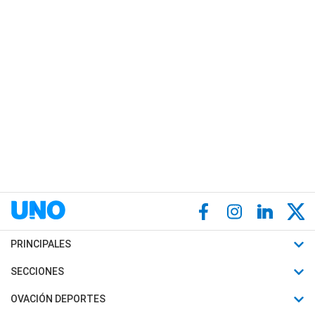
PRINCIPALES
Últimas Noticias
SECCIONES
Política
Horóscopo
OVACIÓN DEPORTES