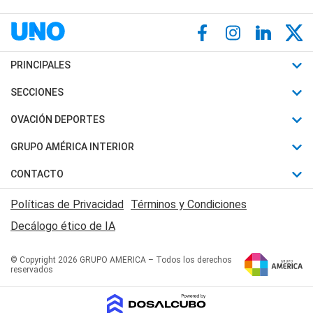
PRINCIPALES
Últimas Noticias
SECCIONES
Política
Horóscopo
OVACIÓN DEPORTES
Sociedad
Motores
Fútbol
GRUPO AMÉRICA INTERIOR
Policiales
Recetas
Mundial
Canal 7 en Vivo
CONTACTO
Judiciales
Trucos caseros
Automovilismo
Radio Nihuil
Acerca de Nosotros
Economia
Políticas de Privacidad
Términos y Condiciones
Series y Películas
Rugby
FM UNA
Contactanos
Decálogo ético de IA
Edictos y Solicitadas
Tenis
Radio Brava
Newsletter
Básquet
© Copyright 2026 GRUPO AMERICA – Todos los derechos
San Juan 8
reservados
Boxeo
Fuera de Juego