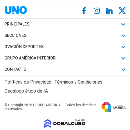
PRINCIPALES
Últimas Noticias
SECCIONES
Política
Horóscopo
OVACIÓN DEPORTES
Sociedad
Motores
Fútbol
GRUPO AMÉRICA INTERIOR
Policiales
Recetas
Mundial
Canal 7 en Vivo
CONTACTO
Judiciales
Trucos caseros
Automovilismo
Radio Nihuil
Acerca de Nosotros
Economia
Políticas de Privacidad
Términos y Condiciones
Series y Películas
Rugby
FM UNA
Contactanos
Decálogo ético de IA
Edictos y Solicitadas
Tenis
Radio Brava
Newsletter
Básquet
© Copyright 2026 GRUPO AMERICA – Todos los derechos
San Juan 8
reservados
Boxeo
Fuera de Juego