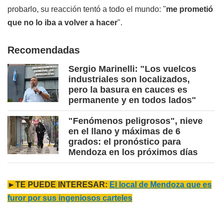
probarlo, su reacción tentó a todo el mundo: "
me prometió
que no lo iba a volver a hacer
".
Recomendadas
Sergio Marinelli: "Los vuelcos
industriales son localizados,
pero la basura en cauces es
permanente y en todos lados"
"Fenómenos peligrosos", nieve
en el llano y máximas de 6
grados: el pronóstico para
Mendoza en los próximos días
►TE PUEDE INTERESAR:
El local de Mendoza que es
furor por sus ingeniosos carteles