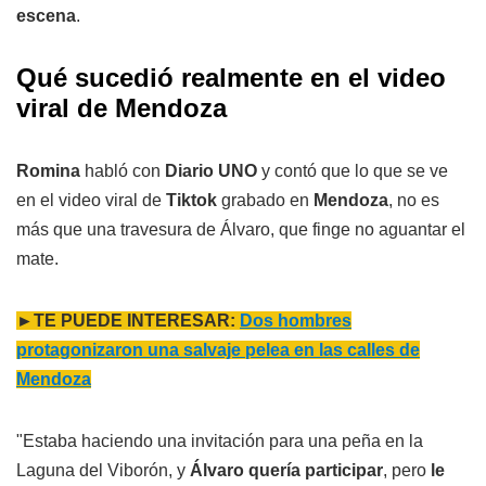
escena
.
Qué sucedió realmente en el video
viral de Mendoza
Romina
habló con
Diario UNO
y contó que lo que se ve
en el video viral de
Tiktok
grabado en
Mendoza
, no es
más que una travesura de Álvaro, que finge no aguantar el
mate.
►TE PUEDE INTERESAR:
Dos hombres
protagonizaron una salvaje pelea en las calles de
Mendoza
"Estaba haciendo una invitación para una peña en la
Laguna del Viborón, y
Álvaro quería participar
, pero
le