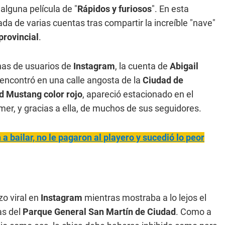
alguna película de "
Rápidos y furiosos
". En esta
ada de varias cuentas tras compartir la increíble "nave"
provincial
.
enas de usuarios de
Instagram
, la cuenta de
Abigail
encontró en una calle angosta de la
Ciudad de
d Mustang color rojo
, apareció estacionado en el
amer, y gracias a ella, de muchos de sus seguidores.
 bailar, no le pagaron al playero y sucedió lo peor
zo viral en
Instagram
mientras mostraba a lo lejos el
as del
Parque General San Martín de Ciudad
. Como a