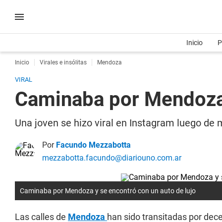
Inicio
P
Inicio
Virales e insólitas
Mendoza
VIRAL
Caminaba por Mendoza 
Una joven se hizo viral en Instagram luego de 
Por
Facundo Mezzabotta
mezzabotta.facundo@diariouno.com.ar
Caminaba por Mendoza y se encontró con un auto de lujo
Las calles de
Mendoza
han sido transitadas por de