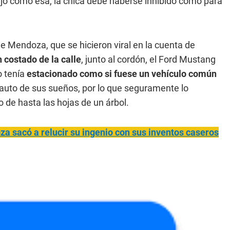
jo como esa, la chica debe haberse inhibido como para
de Mendoza, que se hicieron viral en la cuenta de
 costado de la calle
, junto al cordón, el Ford Mustang
o tenía
estacionado como si fuese un vehículo común
l auto de sus sueños, por lo que seguramente lo
o de hasta las hojas de un árbol.
a sacó a relucir su ingenio con sus inventos caseros