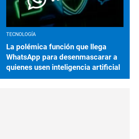
TECNOLOGÍA
La polémica función que llega
WhatsApp para desenmascarar a
quienes usen inteligencia artificial