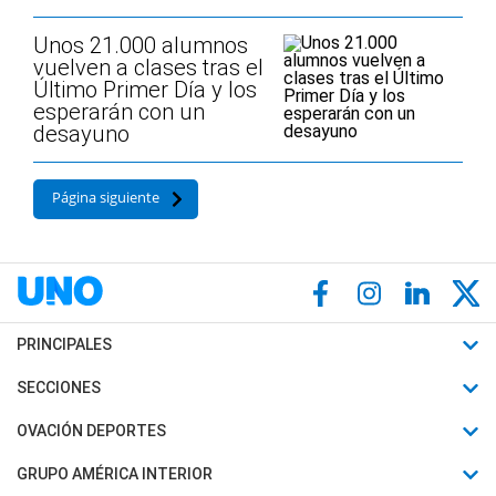
Unos 21.000 alumnos
vuelven a clases tras el
Último Primer Día y los
esperarán con un
desayuno
Página siguiente
PRINCIPALES
Últimas Noticias
SECCIONES
Política
Horóscopo
OVACIÓN DEPORTES
Sociedad
Motores
Fútbol
GRUPO AMÉRICA INTERIOR
Policiales