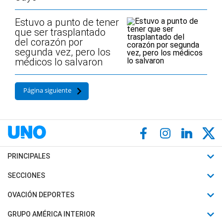
Estuvo a punto de tener
que ser trasplantado
del corazón por
segunda vez, pero los
médicos lo salvaron
Página siguiente
PRINCIPALES
Últimas Noticias
SECCIONES
Política
Horóscopo
OVACIÓN DEPORTES
Sociedad
Motores
Fútbol
GRUPO AMÉRICA INTERIOR