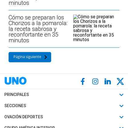
minutos
Cómo se preparan los
Chorizos a la pomarola:
la receta sabrosa y
reconfortante en 35
minutos
Página siguiente
PRINCIPALES
Últimas Noticias
SECCIONES
Política
Horóscopo
OVACIÓN DEPORTES
Sociedad
Motores
Fútbol