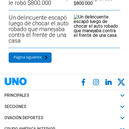
le robó $800.000
Un delincuente escapó
luego de chocar el auto
robado que manejaba
contra el frente de una
casa
Página siguiente
PRINCIPALES
Últimas Noticias
SECCIONES
Política
Horóscopo
OVACIÓN DEPORTES
Sociedad
Motores
Fútbol