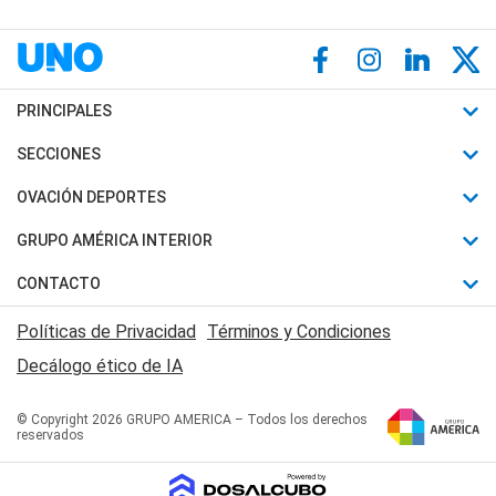
PRINCIPALES
Últimas Noticias
SECCIONES
Política
Horóscopo
OVACIÓN DEPORTES
Sociedad
Motores
Fútbol
GRUPO AMÉRICA INTERIOR
Policiales
Recetas
Mundial
Canal 7 en Vivo
CONTACTO
Judiciales
Trucos caseros
Automovilismo
Radio Nihuil
Acerca de Nosotros
Economia
Políticas de Privacidad
Términos y Condiciones
Series y Películas
Rugby
FM UNA
Contactanos
Decálogo ético de IA
Edictos y Solicitadas
Tenis
Radio Brava
Newsletter
Básquet
© Copyright 2026 GRUPO AMERICA – Todos los derechos
San Juan 8
reservados
Boxeo
Fuera de Juego