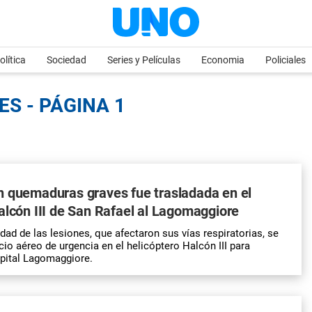
olítica
Sociedad
Series y Películas
Economia
Policiales
ES - PÁGINA 1
n quemaduras graves fue trasladada en el
alcón III de San Rafael al Lagomaggiore
dad de las lesiones, que afectaron sus vías respiratorias, se
cio aéreo de urgencia en el helicóptero Halcón III para
spital Lagomaggiore.