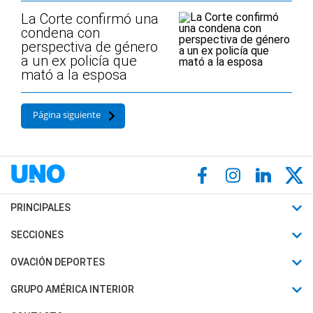
La Corte confirmó una
condena con
perspectiva de género
a un ex policía que
mató a la esposa
Página siguiente
PRINCIPALES
Últimas Noticias
SECCIONES
Política
Horóscopo
OVACIÓN DEPORTES
Sociedad
Motores
Fútbol
GRUPO AMÉRICA INTERIOR
Policiales
Recetas
Mundial