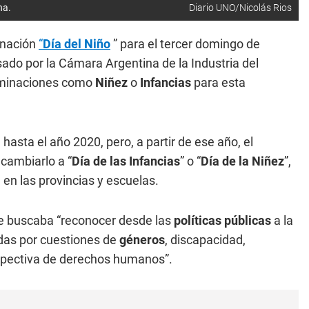
ina.
Diario UNO/Nicolás Rios
inación
“
Día del Niño
” para el tercer domingo de
ado por la Cámara Argentina de la Industria del
nominaciones como
Niñez
o
Infancias
para esta
 hasta el año 2020, pero, a partir de ese año, el
 cambiarlo a “
Día de las Infancias
” o “
Día de la Niñez
”,
 en las provincias y escuelas.
e buscaba “reconocer desde las
políticas públicas
a la
adas por cuestiones de
géneros
, discapacidad,
erspectiva de derechos humanos”.