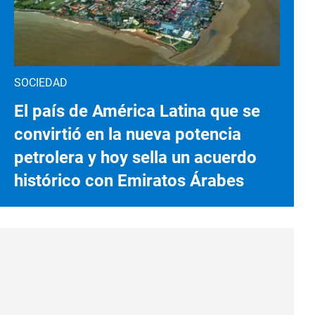
SOCIEDAD
El país de América Latina que se
convirtió en la nueva potencia
petrolera y hoy sella un acuerdo
histórico con Emiratos Árabes