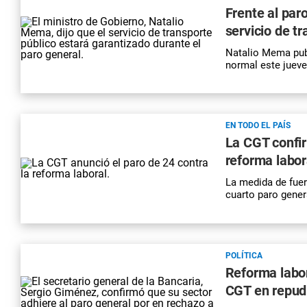
Frente al par
servicio de t
Natalio Mema publ
normal este jueve
EN TODO EL PAÍS
La CGT confir
reforma labor
La medida de fuerz
cuarto paro genera
POLÍTICA
Reforma labor
CGT en repudi