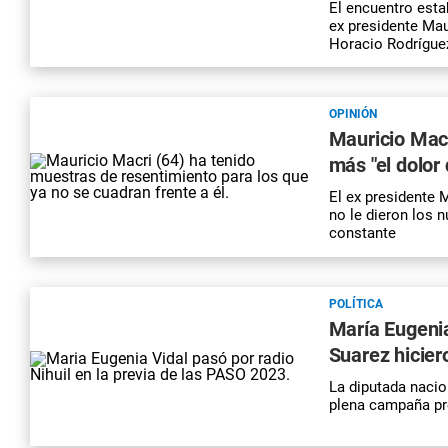
El encuentro esta
ex presidente Maur
Horacio Rodríguez
OPINIÓN
Mauricio Macr
más "el dolor 
El ex presidente 
no le dieron los 
constante
POLÍTICA
María Eugeni
Suarez hicier
La diputada naci
plena campaña pre