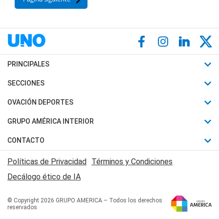
PRINCIPALES
Últimas Noticias
SECCIONES
Política
Horóscopo
OVACIÓN DEPORTES
Sociedad
Motores
Fútbol
GRUPO AMÉRICA INTERIOR
Policiales
Recetas
Mundial
Canal 7 en Vivo
CONTACTO
Judiciales
Trucos caseros
Automovilismo
Radio Nihuil
Acerca de Nosotros
Economia
Políticas de Privacidad
Términos y Condiciones
Series y Películas
Rugby
FM UNA
Contactanos
Decálogo ético de IA
Edictos y Solicitadas
Tenis
Radio Brava
Newsletter
Básquet
© Copyright 2026 GRUPO AMERICA – Todos los derechos
San Juan 8
reservados
Boxeo