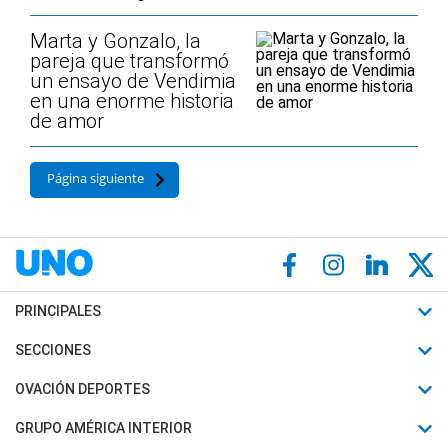
Marta y Gonzalo, la
pareja que transformó
un ensayo de Vendimia
en una enorme historia
de amor
Página siguiente
PRINCIPALES
Últimas Noticias
SECCIONES
Política
Horóscopo
OVACIÓN DEPORTES
Sociedad
Motores
Fútbol
GRUPO AMÉRICA INTERIOR
Policiales