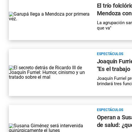
El trío folcl
Mendoza con
La agrupación sant
que va"
ESPECTÁCULOS
Joaquín Furrie
"Es el trabajo
Joaquín Furriel p
brindará tres fu
ESPECTÁCULOS
Operan a Sus
de salud: ¿qu